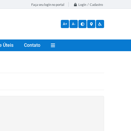
Login / Cadastro
Faça seu login no portal
A+
A-
e Úteis
Contato