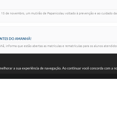
do, 15 de novembro, um mutirão de Papanicolau voltado à prevenção e ao cuidado da 
ENTES DO AMANHÃ!
hã, informa que estão abertas as matrículas e rematrículas para os alunos atendid
a melhorar a sua experiência de navegação. Ao continuar você concorda com a 
Receba os informativos da Prefei
Endereço:
Avenida Olavo Bilac, Nº 740, Centro
CEP: 16440-041