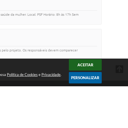
saúde da mulher. Local: PSF Horário: 8h às 17h Sem
os pelo projeto. Os responsáveis devem comparecer
ACEITAR
nossa
Política de Cookies
e
Privacidade
.
PERSONALIZAR
tura em seu e-mail
CADASTRAR
Atendimento:
Atendimento de Segunda-feira a
Sexta-feira das 09h às 17h.