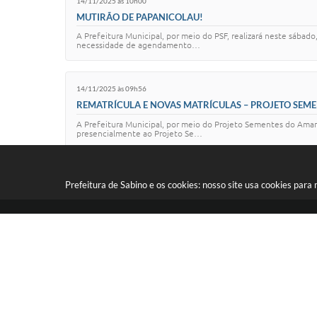
14/11/2025 às 10h00
MUTIRÃO DE PAPANICOLAU!
A Prefeitura Municipal, por meio do PSF, realizará neste sába
necessidade de agendamento…
14/11/2025 às 09h56
REMATRÍCULA E NOVAS MATRÍCULAS – PROJETO SEM
A Prefeitura Municipal, por meio do Projeto Sementes do Aman
presencialmente ao Projeto Se…
Prefeitura de Sabino e os cookies: nosso site usa cookies par