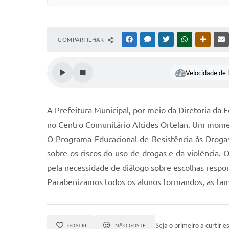
COMPARTILHAR
FACEBOOK
MESSENGER
TWITTER
WHATSAPP
OUTRAS
Velocidade de l
A Prefeitura Municipal, por meio da Diretoria da
no Centro Comunitário Alcides Ortelan. Um moment
O Programa Educacional de Resistência às Drogas 
sobre os riscos do uso de drogas e da violência. 
pela necessidade de diálogo sobre escolhas respo
Parabenizamos todos os alunos formandos, as famí
Seja o primeiro a curtir es
GOSTEI
NÃO GOSTEI