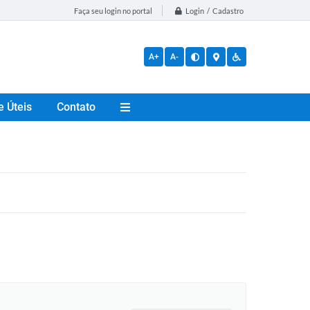
Login / Cadastro
Faça seu login no portal
A+
A-
e Úteis
Contato