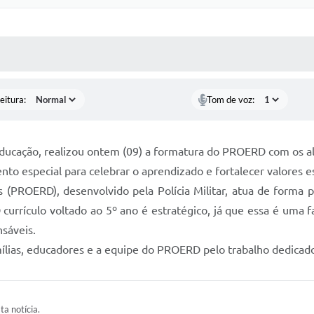
 MÍDIAS
RECEBA NOTÍCIAS
eitura:
Tom de voz:
 Educação, realizou ontem (09) a formatura do PROERD com os 
o especial para celebrar o aprendizado e fortalecer valores es
(PROERD), desenvolvido pela Polícia Militar, atua de forma p
O currículo voltado ao 5º ano é estratégico, já que essa é uma 
nsáveis.
lias, educadores e a equipe do PROERD pelo trabalho dedicado 
ta notícia.