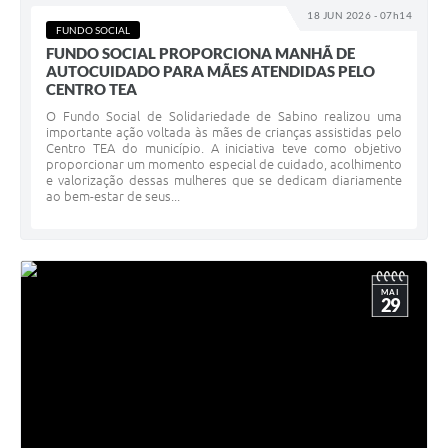
18 JUN 2026 - 07h14
FUNDO SOCIAL
FUNDO SOCIAL PROPORCIONA MANHÃ DE
AUTOCUIDADO PARA MÃES ATENDIDAS PELO
CENTRO TEA
O Fundo Social de Solidariedade de Sabino realizou uma
importante ação voltada às mães de crianças assistidas pelo
Centro TEA do município. A iniciativa teve como objetivo
proporcionar um momento especial de cuidado, acolhimento
e valorização dessas mulheres que se dedicam diariamente
ao bem-estar de seus...
MAI
29