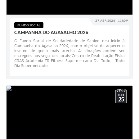
27 ABR 2026 - 11h09
FUNDO SOCIAL
CAMPANHA DO AGASALHO 2026
O Fundo Social de Solidariedade de Sabino deu início à
Campanha do Agasalho 2026, com o objetivo de aquecer o
inverno de quem mais precisa. As doações podem ser
entregues nos seguintes locais: Centro de Reabilitação Física
CRAS Academia ZR Fitness Supermercado Dia Todo – Todo
Dia Supermercado...
MAR
25