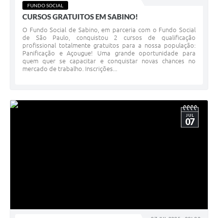
FUNDO SOCIAL
CURSOS GRATUITOS EM SABINO!
O Fundo Social de Sabino, em parceria com o Fundo Social
de São Paulo, conquistou 2 cursos de qualificação
profissional totalmente gratuitos para a nossa população:
Panificação e Açougue! Uma grande oportunidade para
quem quer se capacitar e conquistar novas chances no
mercado de trabalho. Inscrições...
JUL
07