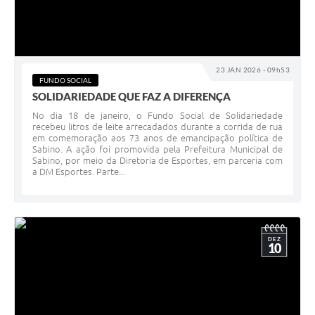
23 JAN 2026 - 09h53
FUNDO SOCIAL
SOLIDARIEDADE QUE FAZ A DIFERENÇA
No dia 18 de janeiro, o Fundo Social de Solidariedade
recebeu litros de leite arrecadados durante a corrida de rua
em comemoração aos 73 anos de emancipação política de
Sabino. A ação foi promovida pela Prefeitura Municipal de
Sabino, por meio da Diretoria de Esportes, em parceria com
a DM Esportes. Parte...
DEZ
10