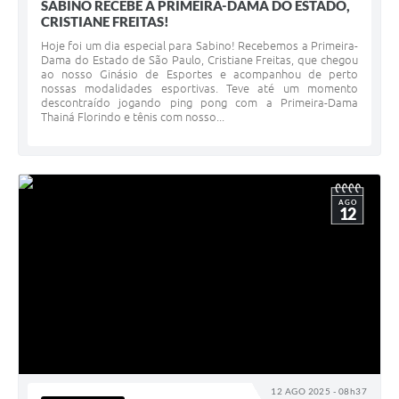
SABINO RECEBE A PRIMEIRA-DAMA DO ESTADO,
CRISTIANE FREITAS!
Hoje foi um dia especial para Sabino! Recebemos a Primeira-
Dama do Estado de São Paulo, Cristiane Freitas, que chegou
ao nosso Ginásio de Esportes e acompanhou de perto
nossas modalidades esportivas. Teve até um momento
descontraído jogando ping pong com a Primeira-Dama
Thainá Florindo e tênis com nosso...
AGO
12
12 AGO 2025 - 08h37