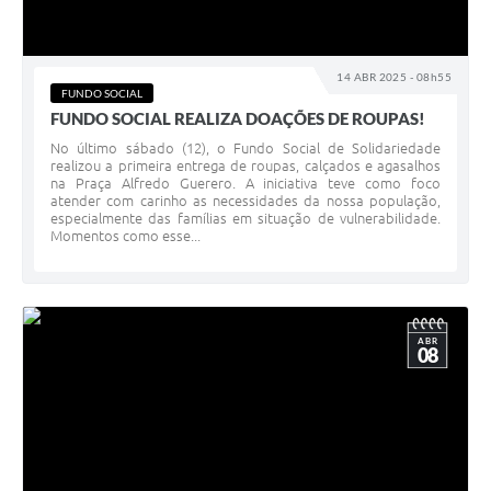
14 ABR 2025 - 08h55
FUNDO SOCIAL
FUNDO SOCIAL REALIZA DOAÇÕES DE ROUPAS!
No último sábado (12), o Fundo Social de Solidariedade
realizou a primeira entrega de roupas, calçados e agasalhos
na Praça Alfredo Guerero. A iniciativa teve como foco
atender com carinho as necessidades da nossa população,
especialmente das famílias em situação de vulnerabilidade.
Momentos como esse...
ABR
08