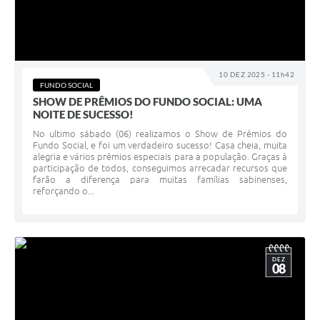
10 DEZ 2025 - 11h42
FUNDO SOCIAL
SHOW DE PRÊMIOS DO FUNDO SOCIAL: UMA
NOITE DE SUCESSO!
No ultimo sábado (06) realizamos o Show de Prêmios do
Fundo Social, e foi um verdadeiro sucesso! Casa cheia, muita
alegria e vários prêmios especiais para a população. Graças à
participação de todos, conseguimos arrecadar recursos que
farão a diferença para muitas famílias sabinenses,
reforçando o...
DEZ
08