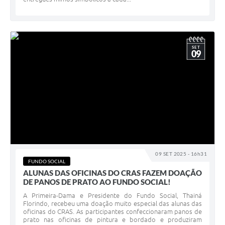
SET
09
09 SET 2025 - 16h31
FUNDO SOCIAL
ALUNAS DAS OFICINAS DO CRAS FAZEM DOAÇÃO
DE PANOS DE PRATO AO FUNDO SOCIAL!
A Primeira-Dama e Presidente do Fundo Social, Thainá
Florindo, recebeu uma doação muito especial das alunas das
oficinas do CRAS. As participantes confeccionaram panos de
prato nas oficinas de pintura e bordado e produziram