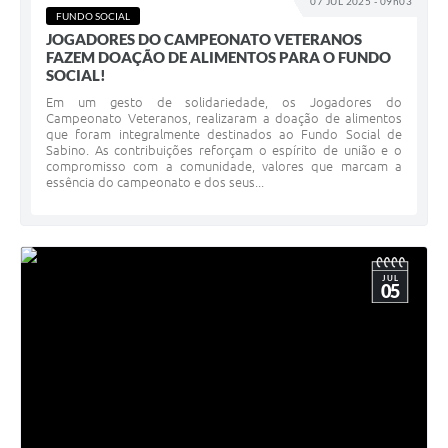
07 JUL 2025 - 09h03
FUNDO SOCIAL
JOGADORES DO CAMPEONATO VETERANOS
FAZEM DOAÇÃO DE ALIMENTOS PARA O FUNDO
SOCIAL!
Em um gesto de solidariedade, os Jogadores do
Campeonato Veteranos, realizaram a doação de alimentos
que foram integralmente destinados ao Fundo Social de
Sabino. As contribuições reforçam o espírito de união e o
compromisso com a comunidade, valores que marcam a
essência do campeonato e dos seus...
JUL
05