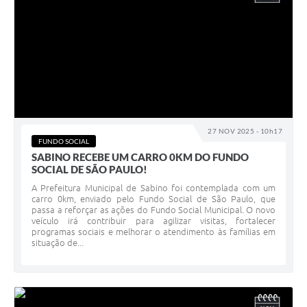
27 NOV 2025 - 10h17
FUNDO SOCIAL
SABINO RECEBE UM CARRO 0KM DO FUNDO
SOCIAL DE SÃO PAULO!
A Prefeitura Municipal de Sabino foi contemplada com um
carro 0km, enviado pelo Fundo Social de São Paulo, que
passa a reforçar as ações do Fundo Social Municipal. O novo
veículo irá contribuir para agilizar visitas, fortalecer
programas sociais e melhorar o atendimento às famílias em
situação de...