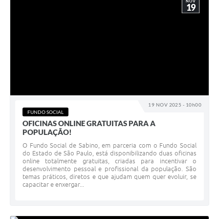
NOV
19
19 NOV 2025 - 10h00
FUNDO SOCIAL
OFICINAS ONLINE GRATUITAS PARA A
POPULAÇÃO!
O Fundo Social de Sabino, em parceria com o Fundo Social
do Estado de São Paulo, está disponibilizando duas oficinas
online totalmente gratuitas, criadas para incentivar o
desenvolvimento pessoal e profissional da população. São
temas práticos, diretos e que ajudam quem quer evoluir, se
capacitar e enxergar...