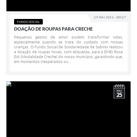
29 MAI 2026 - 08h27
FUNDO SOCIAL
DOAÇÃO DE ROUPAS PARA CRECHE
Pequenos gestos de amor podem transformar vidas,
especialmente quando se trata do cuidado com nossas
crianças. O Fundo Social de Solidariedade de Sabino realizou
a doação de roupas novas, com etiquetas, para a EMEI Rosa
Eid (Modalidade Creche) do nosso município, garantindo que,
em momentos inesperados ou...
MAI
25