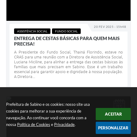
20 FEV 2025 - 15h48
ASSISTÊNCIA SOCIAL
FUNDO SOCIAL
ENTREGA DE CESTAS BÁSICAS PARA QUEM MAIS
PRECISA!
A Presidente do Fundo Social, Thainá Florindo, esteve no
CRAS para uma reunião com a Diretora de Assistência Social,
Luciana Miciline, para alinhar a entrega das cestas básicas às
famílias que mais precisam em Sabino. Esse é um trabalho
essencial para garantir apoio e dignidade à nossa população.
A Diretora...
Prefeitura de Sabino e os cookies: nosso site usa
FEV
14
cookies para melhorar a sua experiência de
ACEITAR
navegação. Ao continuar você concorda com a
nossa
Política de Cookies
e
Privacidade
.
PERSONALIZAR