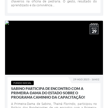
chaveiros na oficina de pedraria. O gesto, resultado do
aprendizado e da convivência...
AGO
29
29 AGO 2025 - 16h02
FUNDO SOCIAL
SABINO PARTICIPA DE ENCONTRO COM A
PRIMEIRA-DAMA DO ESTADO SOBRE O
PROGRAMA CAMINHO DA CAPACITAÇÃO!
A Primeira-Dama de Sabino, Thainá Florindo, participou no
Palácio dos Bandeirantes de um encontro com a Primeira-