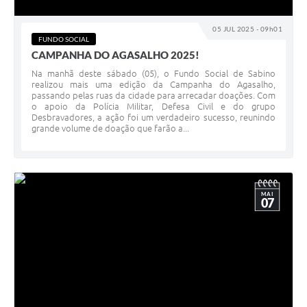
05 JUL 2025 - 09h01
FUNDO SOCIAL
CAMPANHA DO AGASALHO 2025!
Na manhã deste sábado (05), o Fundo Social de Sabino
realizou mais uma edição da Campanha do Agasalho,
passando pelas ruas da cidade para arrecadar doações. Com
o apoio da Polícia Militar, Defesa Civil e do grupo
Desbravadores, a ação foi um verdadeiro sucesso, reunindo
grande volume de doação que farão a...
MAI
07