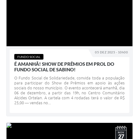
05 DEZ 2025 - 10h00
FUNDO SOCIAL
É AMANHÃ! SHOW DE PRÊMIOS EM PROL DO
FUNDO SOCIAL DE SABINO!
O Fundo Social de Solidariedade, convida toda a população
para participar do Show de Prêmios em apoio às ações
sociais do nosso município. O evento acontecerá amanhã, dia
06 de dezembro, a partir das 19h, no Centro Comunitário
Alcides Ortelan. A cartela com 4 rodadas terá o valor de R$
25,00 — vendas no...
NOV
27