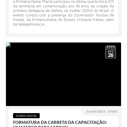
A Primeira-Dama Thainá participou na última quarta-feira (27)
da cerimônia em comemoração aos 40 anos da criação da
primeira Delegacia de Defesa da Mulher (DDM) do Brasil. O
evento contou com a presença do Governador Tarcísio de
Freitas, da Primeira-Dama do Estado Cristiane Freitas, além
de delegados(as) e...
AGO
26
26 AGO 2025 - 17h00
FUNDO SOCIAL
FORMATURA DA CARRETA DA CAPACITAÇÃO: