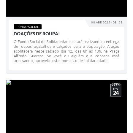
08 ABR 2025 - 08h53
FUNDO SOCIAL
DOAÇÕES DE ROUPA!
O Fundo Social de Solidariedade estará realizando a entrega
de roupas, agasalhos e calçados para a população. A ação
acontecerá neste sábado dia 12, das 8h às 13h, na Praça
Alfredo Guerero. Se você ou alguém que conhece está
precisando, aproveite este momento de solidariedade!
FEV
24