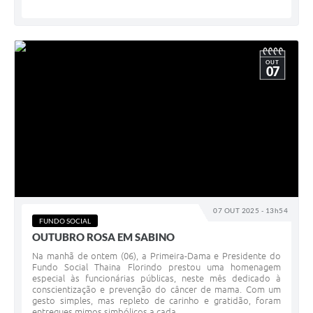
OUT
07
07 OUT 2025 - 13h54
FUNDO SOCIAL
OUTUBRO ROSA EM SABINO
Na manhã de ontem (06), a Primeira-Dama e Presidente do
Fundo Social Thaina Florindo prestou uma homenagem
especial às funcionárias públicas, neste mês dedicado à
conscientização e prevenção do câncer de mama. Com um
gesto simples, mas repleto de carinho e gratidão, foram
entregues mimos simbólicos a cada...