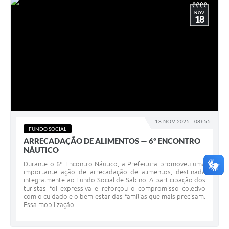
NOV
18
18 NOV 2025 - 08h55
FUNDO SOCIAL
ARRECADAÇÃO DE ALIMENTOS — 6º ENCONTRO
NÁUTICO
Durante o 6º Encontro Náutico, a Prefeitura promoveu uma
importante ação de arrecadação de alimentos, destinada
integralmente ao Fundo Social de Sabino. A participação dos
turistas foi expressiva e reforçou o compromisso coletivo
com o cuidado e o bem-estar das famílias que mais precisam.
Essa mobilização...