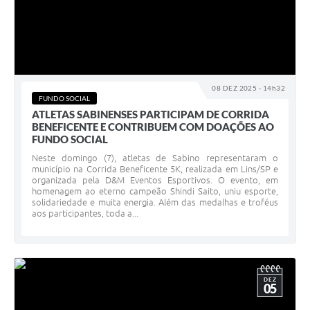
08 DEZ 2025 - 14h32
FUNDO SOCIAL
ATLETAS SABINENSES PARTICIPAM DE CORRIDA
BENEFICENTE E CONTRIBUEM COM DOAÇÕES AO
FUNDO SOCIAL
Neste domingo (7), atletas de Sabino representaram o
município na Corrida Beneficente 5K, realizada em Lins/SP e
organizada pela D&M Eventos Esportivos. O evento, em
homenagem ao eterno campeão Shindi Saito, uniu esporte,
solidariedade e muita energia. Além das medalhas e troféus
aos participantes, toda a...
DEZ
05