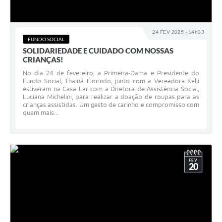
24 FEV 2025 - 14h33
FUNDO SOCIAL
SOLIDARIEDADE E CUIDADO COM NOSSAS
CRIANÇAS!
No dia 24 de fevereiro, a Primeira-Dama e Presidente do
Fundo Social, Thainá Florindo, junto com a Vereadora Kelli
estiveram na Casa Lar com a Diretora de Assistência Social,
Luciana Michelini, para realizar a doação de roupas para as
crianças assistidas. Um gesto de carinho e compromisso com
quem mais...
FEV
20