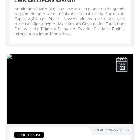
UM MARCO PARA SABINO!
No último sábado (23), Sabino viveu um momento de grande
orgulho durante a cerimônia de formatura da Carreta da
Capacitação em Pirajuí. Nossos alunos receberam seus
diplomas diretamente das mãos do Governador Tarcísio de
Freitas e da Primeira-Dama do Estado, Cristiane Freitas,
reforçando a importância desse...
AGO
13
13 AGO 2025 - 08h30
FUNDO SOCIAL