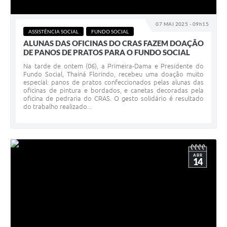
07 MAI 2025 - 09h15
ASSISTÊNCIA SOCIAL
FUNDO SOCIAL
ALUNAS DAS OFICINAS DO CRAS FAZEM DOAÇÃO
DE PANOS DE PRATOS PARA O FUNDO SOCIAL
Na tarde de ontem (06), a Primeira-Dama e Presidente do
Fundo Social, Thainá Florindo, recebeu uma doação muito
especial: panos de pratos confeccionados pelas alunas das
oficinas de pintura e bordados, e canetas decoradas pela
oficina de pedraria do CRAS. O gesto solidário é resultado
do trabalho realizado...
ABR
14