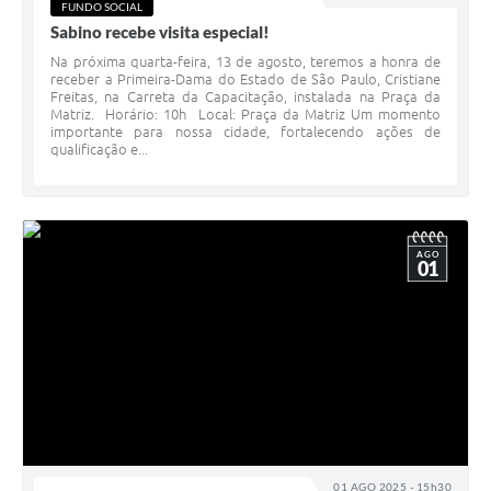
FUNDO SOCIAL
Sabino recebe visita especial!
Na próxima quarta-feira, 13 de agosto, teremos a honra de
receber a Primeira-Dama do Estado de São Paulo, Cristiane
Freitas, na Carreta da Capacitação, instalada na Praça da
Matriz. Horário: 10h Local: Praça da Matriz Um momento
importante para nossa cidade, fortalecendo ações de
qualificação e...
AGO
01
01 AGO 2025 - 15h30