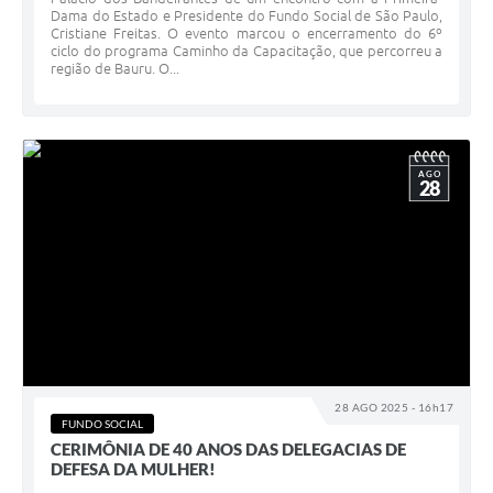
Dama do Estado e Presidente do Fundo Social de São Paulo,
Cristiane Freitas. O evento marcou o encerramento do 6º
ciclo do programa Caminho da Capacitação, que percorreu a
região de Bauru. O...
AGO
28
28 AGO 2025 - 16h17
FUNDO SOCIAL
CERIMÔNIA DE 40 ANOS DAS DELEGACIAS DE
DEFESA DA MULHER!