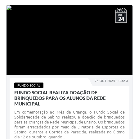
OUT
24
24 OUT 2025 - 13h53
FUNDO SOCIAL
FUNDO SOCIAL REALIZA DOAÇÃO DE
BRINQUEDOS PARA OS ALUNOS DA REDE
MUNICIPAL
Em comemoração ao Mês da Criança, o Fundo Social de
Solidariedade de Sabino realizou a doação de brinquedos
para as crianças da Rede Municipal de Ensino. Os brinquedos
foram arrecadados por meio da Diretoria de Esportes de
Sabino, durante a Corrida da Parecida, realizada no último
dia 12 de outubro, quando...