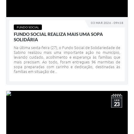
03 MAR 2026 - 09h18
FUNDO SOCIAL
FUNDO SOCIAL REALIZA MAIS UMA SOPA
SOLIDÁRIA
Na última sexta-feira (27), o Fundo Social de Solidariedade de
Sabino realizou mais uma importante ação no município,
levando cuidado, acolhimento e esperança às famílias que
mais precisam. Ao todo, foram entregues 96 marmitas de
sopa preparadas com carinho e dedicação, destinadas às
famílias em situação de...
JAN
23