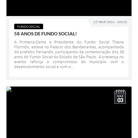
25 MAR 2026 - 14h10
FUNDO SOCIAL
58 ANOS DE FUNDO SOCIAL!
A Primeira-Dama e Presidente do Fundo Social Thaina
Florindo, esteve no Palácio dos Bandeirantes, acompanhada
do prefeito Fernando, participando da comemoração dos 58
anos do Fundo Social do Estado de São Paulo. A presença no
evento reforça o compromisso do município com o
desenvolvimento social e com o...
MAR
03