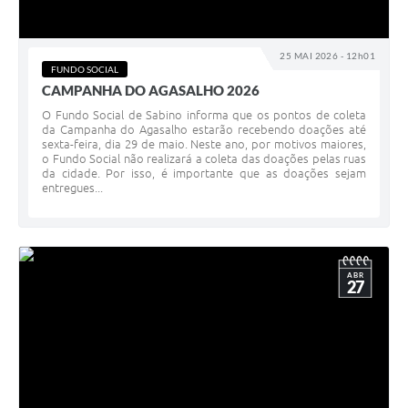
25 MAI 2026 - 12h01
FUNDO SOCIAL
CAMPANHA DO AGASALHO 2026
O Fundo Social de Sabino informa que os pontos de coleta
da Campanha do Agasalho estarão recebendo doações até
sexta-feira, dia 29 de maio. Neste ano, por motivos maiores,
o Fundo Social não realizará a coleta das doações pelas ruas
da cidade. Por isso, é importante que as doações sejam
entregues...
ABR
27