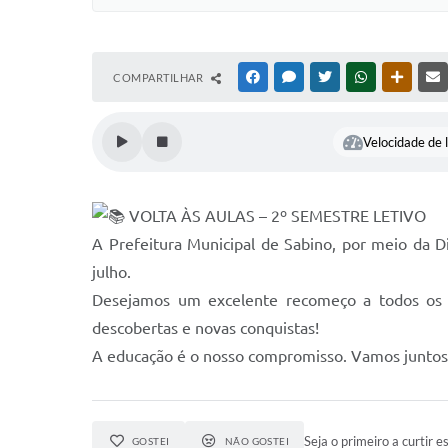
COMPARTILHAR
FACEBOOK
MESSENGER
TWITTER
WHATSAPP
OUTRAS
Velocidade de l
VOLTA ÀS AULAS – 2º SEMESTRE LETIVO
A Prefeitura Municipal de Sabino, por meio da D
julho.
Desejamos um excelente recomeço a todos os al
descobertas e novas conquistas!
A educação é o nosso compromisso. Vamos juntos
Seja o primeiro a curtir es
GOSTEI
NÃO GOSTEI