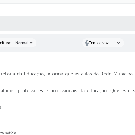
 MÍDIAS
RECEBA NOTÍCIAS
eitura:
Tom de voz:
iretoria da Educação, informa que as aulas da Rede Municipal 
unos, professores e profissionais da educação. Que este 
!
ta notícia.