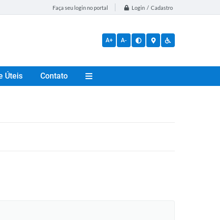
Login / Cadastro
Faça seu login no portal
A+
A-
e Úteis
Contato