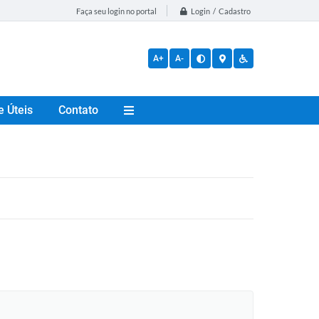
Login / Cadastro
Faça seu login no portal
A+
A-
e Úteis
Contato