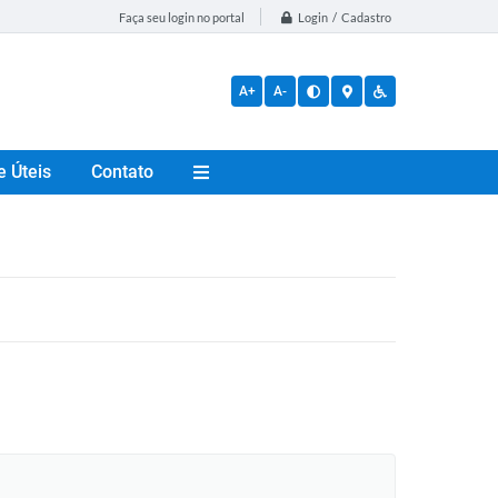
Login / Cadastro
Faça seu login no portal
A+
A-
e Úteis
Contato