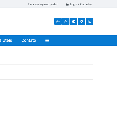
Login / Cadastro
Faça seu login no portal
A+
A-
e Úteis
Contato