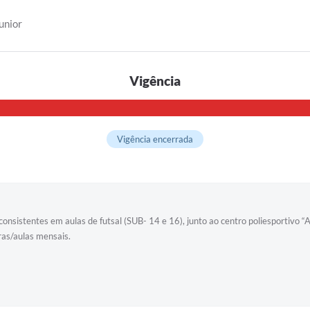
unior
Vigência
Vigência encerrada
onsistentes em aulas de futsal (SUB- 14 e 16), junto ao centro poliesportivo “
ras/aulas mensais.