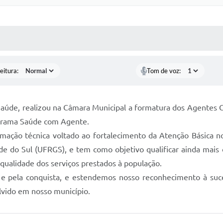
 MÍDIAS
RECEBA NOTÍCIAS
eitura:
Tom de voz:
e Saúde, realizou na Câmara Municipal a formatura dos Agente
ograma Saúde com Agente.
ão técnica voltado ao fortalecimento da Atenção Básica no B
de do Sul (UFRGS), e tem como objetivo qualificar ainda mais 
 qualidade dos serviços prestados à população.
e pela conquista, e estendemos nosso reconhecimento à suce
lvido em nosso município.