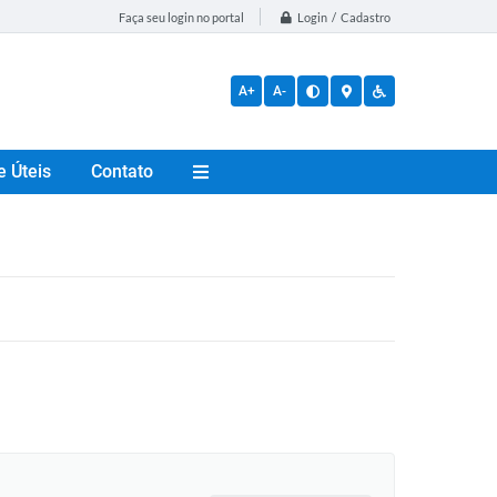
Login / Cadastro
Faça seu login no portal
A+
A-
e Úteis
Contato