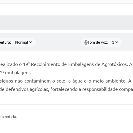
 MÍDIAS
RECEBA NOTÍCIAS
eitura:
Tom de voz:
ealizado o 19° Recolhimento de Embalagens de Agrotóxicos. A 
79 embalagens.
esíduos não contaminem o solo, a água e o meio ambiente. A in
e defensivos agrícolas, fortalecendo a responsabilidade compar
ta notícia.