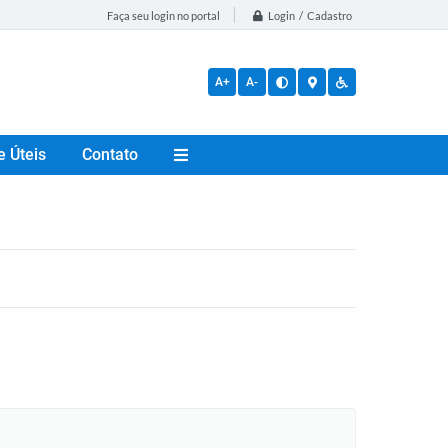
Login / Cadastro
Faça seu login no portal
A+
A-
e Úteis
Contato