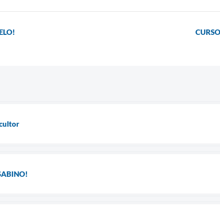
ELO!
CURSO
cultor
SABINO!