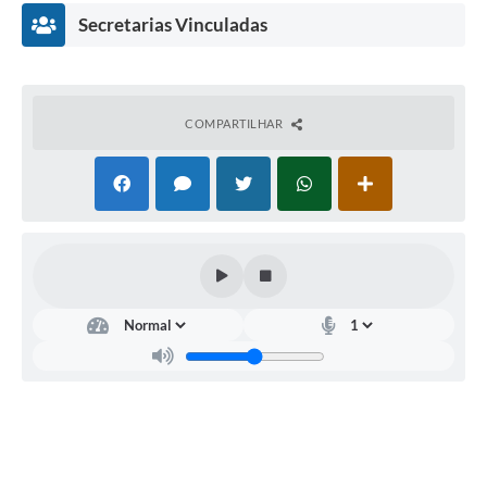
Secretarias Vinculadas
COMPARTILHAR
Dire
tori
a de
Agri
cult
ura
Mei
o
Am
bien