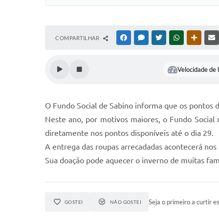
COMPARTILHAR
FACEBOOK
MESSENGER
TWITTER
WHATSAPP
OUTRAS
Velocidade de l
O Fundo Social de Sabino informa que os pontos d
Neste ano, por motivos maiores, o Fundo Social n
diretamente nos pontos disponíveis até o dia 29.
A entrega das roupas arrecadadas acontecerá nos d
Sua doação pode aquecer o inverno de muitas famí
Seja o primeiro a curtir es
GOSTEI
NÃO GOSTEI