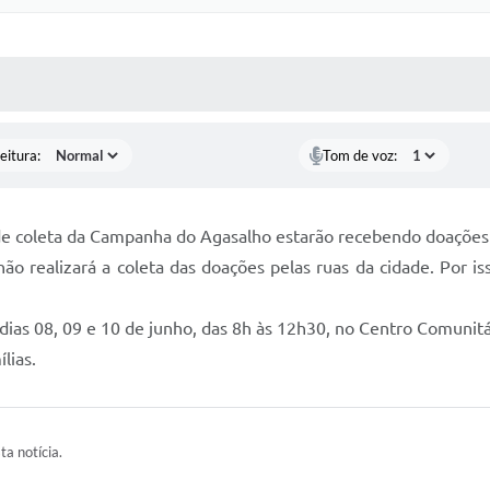
 MÍDIAS
RECEBA NOTÍCIAS
eitura:
Tom de voz:
e coleta da Campanha do Agasalho estarão recebendo doações a
ão realizará a coleta das doações pelas ruas da cidade. Por 
ias 08, 09 e 10 de junho, das 8h às 12h30, no Centro Comunitá
lias.
ta notícia.