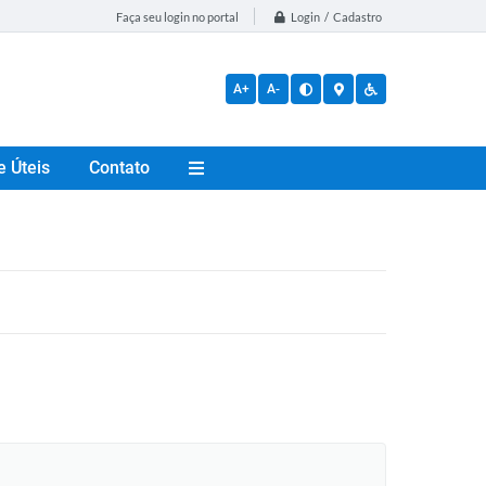
Login / Cadastro
Faça seu login no portal
A+
A-
e Úteis
Contato