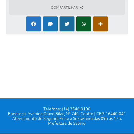
COMPARTILHAR
Telefone: (14) 3546-9100
Endereço: Avenida Olavo Bilac, Nº 740, Centro | CEP: 16440-041
Atendimento de Segunda-feira a Sexta-feira das 09h às 17h.
Prefeitura de Sabino