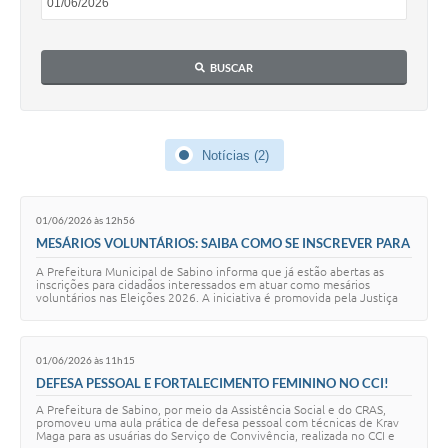
BUSCAR
Notícias (2)
01/06/2026 às 12h56
MESÁRIOS VOLUNTÁRIOS: SAIBA COMO SE INSCREVER PARA
AS ELEIÇÕES 2026!
A Prefeitura Municipal de Sabino informa que já estão abertas as
inscrições para cidadãos interessados em atuar como mesários
voluntários nas Eleições 2026. A iniciativa é promovida pela Justiça
Eleitoral e reforça a imp…
01/06/2026 às 11h15
DEFESA PESSOAL E FORTALECIMENTO FEMININO NO CCI!
A Prefeitura de Sabino, por meio da Assistência Social e do CRAS,
promoveu uma aula prática de defesa pessoal com técnicas de Krav
Maga para as usuárias do Serviço de Convivência, realizada no CCI e