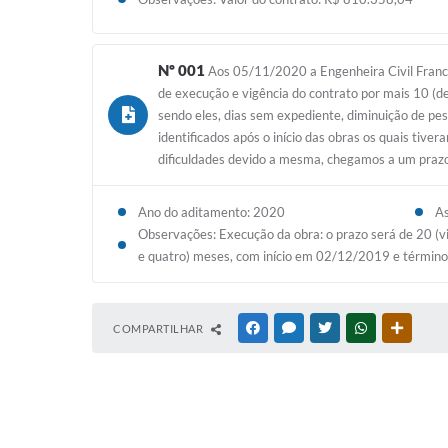
Nº 001
Aos 05/11/2020 a Engenheira Civil Franci
de execução e vigência do contrato por mais 10 (d
sendo eles, dias sem expediente, diminuição de pes
identificados após o início das obras os quais tiv
dificuldades devido a mesma, chegamos a um prazo o
Ano do aditamento: 2020
A
Observações: Execução da obra: o prazo será de 20 (v
e quatro) meses, com início em 02/12/2019 e térmi
COMPARTILHAR
FACEBOOK
MESSENGER
TWITTER
WHATSAPP
OUTRAS