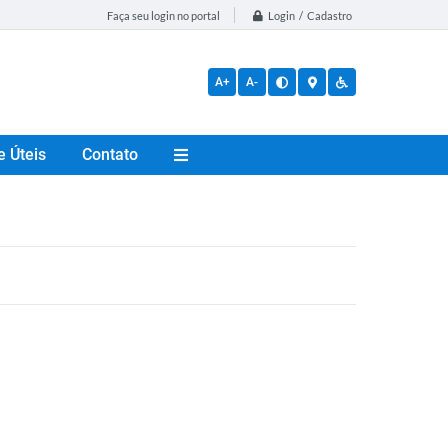
Login / Cadastro
Faça seu login no portal
A+
A-
e Úteis
Contato