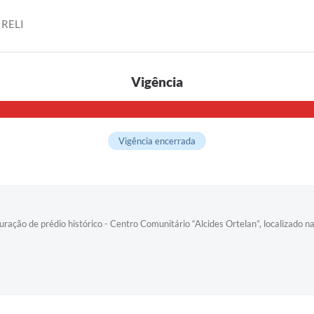
RELI
Vigência
Vigência encerrada
ração de prédio histórico - Centro Comunitário “Alcides Ortelan”, localizado n