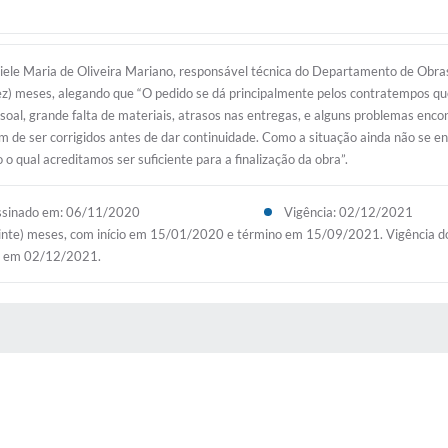
ele Maria de Oliveira Mariano, responsável técnica do Departamento de Obras 
ez) meses, alegando que “O pedido se dá principalmente pelos contratempos qu
soal, grande falta de materiais, atrasos nas entregas, e alguns problemas enco
eram de ser corrigidos antes de dar continuidade. Como a situação ainda não se
 qual acreditamos ser suficiente para a finalização da obra”.
ssinado em: 06/11/2020
Vigência: 02/12/2021
inte) meses, com início em 15/01/2020 e término em 15/09/2021. Vigência do 
no em 02/12/2021.
 MÍDIAS