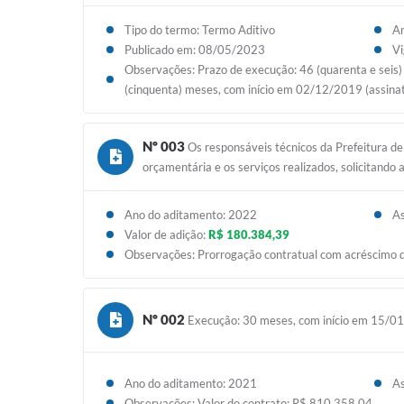
Tipo do termo: Termo Aditivo
An
Publicado em: 08/05/2023
Vi
Observações: Prazo de execução: 46 (quarenta e seis
(cinquenta) meses, com início em 02/12/2019 (assina
Nº 003
Os responsáveis técnicos da Prefeitura de
orçamentária e os serviços realizados, solicitand
Ano do aditamento: 2022
A
Valor de adição:
R$ 180.384,39
Observações: Prorrogação contratual com acréscimo d
Nº 002
Execução: 30 meses, com início em 15/0
Ano do aditamento: 2021
A
Observações: Valor do contrato: R$ 810.358,04