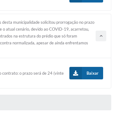
desta municipalidade solicitou prorrogação no prazo
e o atual cenário, devido ao COVID-19, acarretou,
ntrados na estrutura do prédio que só foram
 encontra normalizada, apesar de ainda enfrentamos
contrato: o prazo será de 24 (vinte
Baixar