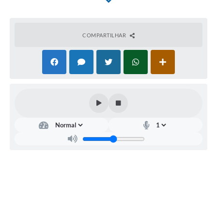
endereços eletrônicos:
www.sabino.sp.gov.br
e
http://170.0.48.10:5656/scpi9/comprasedital/
. Maiores
informações poderão ser obtidas pelo telefone (14)
3546-9100, em dias úteis, no horário das 8h às 12h.
COMPARTILHAR
Prazo limite para solicitação da chave de acesso:
28/01/2022, às 10 horas
.
Sabino, 12 de janeiro de 2022.
EDER RUIZ MAGALHÃES DE ANDRADE
Prefeito Municipal
.