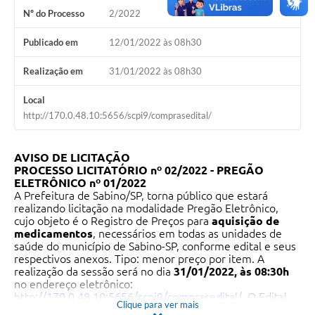
Nº do Processo
2/2022
Publicado em
12/01/2022 às 08h30
Realização em
31/01/2022 às 08h30
Local
http://170.0.48.10:5656/scpi9/comprasedital/
AVISO DE LICITAÇÃO
PROCESSO LICITATÓRIO nº 02/2022 -
PREGÃO
ELETRÔNICO nº 01/2022
A Prefeitura de Sabino/SP, torna público que estará
realizando licitação na modalidade Pregão Eletrônico,
cujo objeto é o Registro de Preços para
aquisição de
medicamentos
, necessários em todas as unidades de
saúde do município de Sabino-SP, conforme edital e seus
respectivos anexos. Tipo: menor preço por item. A
realização da sessão será no dia
31/01/2022, às 08:30h
no endereço eletrônico:
http://170.0.48.10:5656/scpi9/comprasedital/
. O Edital
Clique para ver mais
completo está disponível para consulta e retirada nos