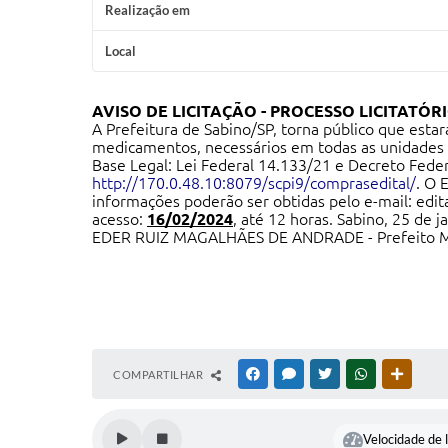
Realização em
Local
AVISO DE LICITAÇÃO -
PROCESSO LICITATÓRIO
A Prefeitura de Sabino/SP, torna público que esta
medicamentos, necessários em todas as unidades d
Base Legal: Lei Federal 14.133/21 e Decreto Feder
http://170.0.48.10:8079/scpi9/comprasedital/
.
O E
informações poderão ser obtidas pelo e-mail:
edit
acesso:
16/02/2024
, até 12 horas. Sabino, 25 de j
EDER RUIZ MAGALHÃES DE ANDRADE - Prefeito M
COMPARTILHAR
FACEBOOK
MESSENGER
TWITTER
WHATSAPP
OUTRAS
Velocidade de l