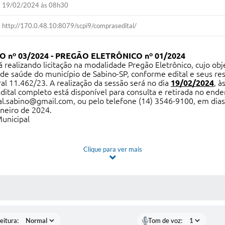
19/02/2024 às 08h30
http://170.0.48.10:8079/scpi9/comprasedital/
 nº 03/2024 -
PREGÃO ELETRÔNICO nº 01/2024
rá realizando licitação na modalidade Pregão Eletrônico, cujo 
e saúde do município de Sabino-SP, conforme edital e seus res
al 11.462/23. A realização da sessão será no dia
19/02/2024
, à
dital completo está disponível para consulta e retirada no ende
al.sabino@gmail.com
,
ou pelo telefone (14) 3546-9100, em dias 
aneiro de 2024.
unicipal
Clique para ver mais
 MÍDIAS
eitura:
Tom de voz: