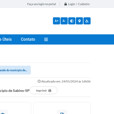
Login / Cadastro
Faça seu login no portal
A+
A-
e Úteis
Contato
de do município de...
Atualizado em: 24/01/2024 às 16h06
cípio de Sabino-SP
Imprimir