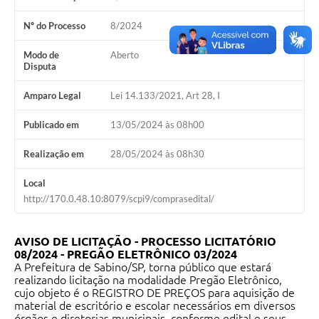
Nº do Processo
8/2024
Modo de
Aberto
Disputa
Amparo Legal
Lei 14.133/2021, Art 28, I
Publicado em
13/05/2024 às 08h00
Realização em
28/05/2024 às 08h30
Local
http://170.0.48.10:8079/scpi9/comprasedital/
AVISO DE LICITAÇÃO -
PROCESSO LICITATÓRIO
08/2024 -
PREGÃO ELETRÔNICO 03/2024
A Prefeitura de Sabino/SP, torna público que estará
realizando licitação na modalidade Pregão Eletrônico,
cujo objeto é o REGISTRO DE PREÇOS para aquisição de
material de escritório e escolar necessários em diversos
órgãos e diretorias municipais, conforme edital e seus