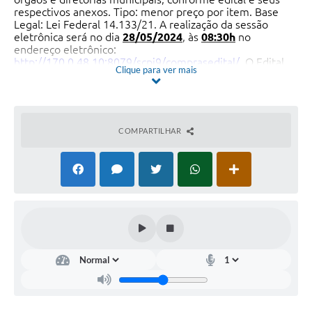
respectivos anexos. Tipo: menor preço por item. Base
Legal: Lei Federal 14.133/21. A realização da sessão
eletrônica será no dia
28/05/2024
, às
08:30h
no
endereço eletrônico:
http://170.0.48.10:8079/scpi9/comprasedital/
.
O Edital
Clique para ver mais
completo está disponível para consulta e retirada no
endereço eletrônico:
www.sabino.sp.gov.br
. Maiores
informações poderão ser obtidas pelo e-mail:
edital.sabino@gmail.com
,
o
u pelo telefone (14) 3546-
9100, em dias úteis. Prazo limite para solicitação da chave
COMPARTILHAR
de acesso:
27/05/2024
, até 10 horas. Sabino-SP, 13 de
maio de 2024.
EDER RUIZ MAGALHÃES DE ANDRADE - Prefeito
Municipal