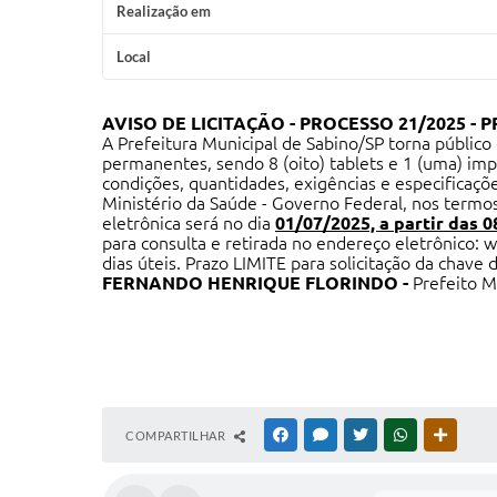
Realização em
Local
AVISO DE LICITAÇÃO -
PROCESSO 21/2025 -
P
A Prefeitura Municipal de Sabino/SP torna público
permanentes, sendo 8 (oito) tablets e 1 (uma) imp
condições, quantidades, exigências e especifica
Ministério da Saúde - Governo Federal, nos termo
eletrônica será no dia
01/07/2025, a partir das 0
para consulta e retirada no endereço eletrônico:
w
dias úteis. Prazo LIMITE para solicitação da chave 
FERNANDO HENRIQUE FLORINDO -
Prefeito M
COMPARTILHAR
FACEBOOK
MESSENGER
TWITTER
WHATSAPP
OUTRAS