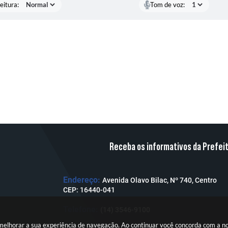
eitura:
Tom de voz:
Receba os informativos da Prefei
Endereço:
Avenida Olavo Bilac, Nº 740, Centro
CEP: 16440-041
Telefone:
(14) 3546-9100
a melhorar a sua experiência de navegação. Ao continuar você concorda com a 