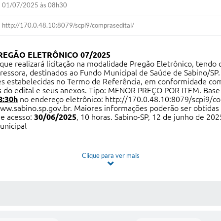
01/07/2025 às 08h30
http://170.0.48.10:8079/scpi9/comprasedital/
REGÃO ELETRÔNICO 07/2025
 que realizará licitação na modalidade Pregão Eletrônico, tend
ressora, destinados ao Fundo Municipal de Saúde de Sabino/SP.
ções estabelecidas no Termo de Referência, em conformidade c
s do edital e seus anexos. Tipo: MENOR PREÇO POR ITEM. Base L
8:30h
no endereço eletrônico:
http://170.0.48.10:8079/scpi9/c
ww.sabino.sp.gov.br
. Maiores informações poderão ser obtidas 
de acesso:
30/06/2025
, 10 horas. Sabino-SP, 12 de junho de 202
unicipal
Clique para ver mais
 MÍDIAS