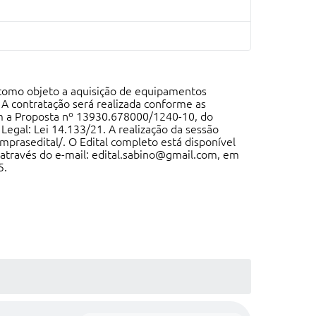
o como objeto a aquisição de equipamentos
 A contratação será realizada conforme as
om a Proposta nº 13930.678000/1240-10, do
egal: Lei 14.133/21. A realização da sessão
omprasedital/
. O Edital completo está disponível
através do e-mail:
edital.sabino@gmail.com
, em
5.