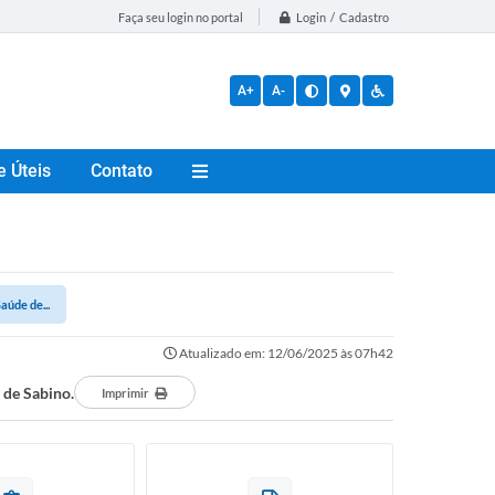
Login / Cadastro
Faça seu login no portal
A+
A-
e Úteis
Contato
aúde de...
Atualizado em: 12/06/2025 às 07h42
 de Sabino.
Imprimir