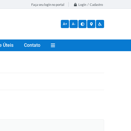
Login / Cadastro
Faça seu login no portal
A+
A-
e Úteis
Contato