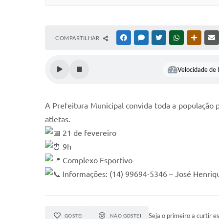
COMPARTILHAR
FACEBOOK
MESSENGER
TWITTER
WHATSAPP
OUTRAS
Velocidade de l
A Prefeitura Municipal convida toda a população 
atletas.
21 de fevereiro
9h
Complexo Esportivo
Informações: (14) 99694-5346 – José Henriq
Seja o primeiro a curtir es
GOSTEI
NÃO GOSTEI