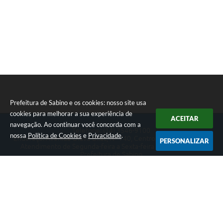
Prefeitura de Sabino e os cookies: nosso site usa
cookies para melhorar a sua experiência de
ACEITAR
navegação. Ao continuar você concorda com a
Telefone: (14) 3546-9100
nossa
Política de Cookies
e
Privacidade
.
Endereço: Avenida Olavo Bilac, Nº 740, Centro | CEP: 16440-041
PERSONALIZAR
Atendimento de Segunda-feira a Sexta-feira das 09h às 17h.
Prefeitura de Sabino
Versão do Sistema:
3.5.3 - 19/06/2026
Portal atualizado em:
06/08/2026 09:33
Dados Abertos