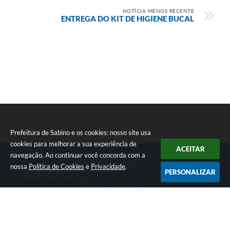
NOTÍCIA MENOS RECENTE
ENTREGA DO KIT DE HIGIENE BUCAL
Prefeitura de Sabino e os cookies: nosso site usa
cookies para melhorar a sua experiência de
ACEITAR
navegação. Ao continuar você concorda com a
Telefone: (14) 3546-9100
nossa
Política de Cookies
e
Privacidade
.
Endereço: Avenida Olavo Bilac, Nº 740, Centro | CEP: 16440-041
PERSONALIZAR
Atendimento de Segunda-feira a Sexta-feira das 09h às 17h.
Prefeitura de Sabino
Versão do Sistema:
3.5.3 - 19/06/2026