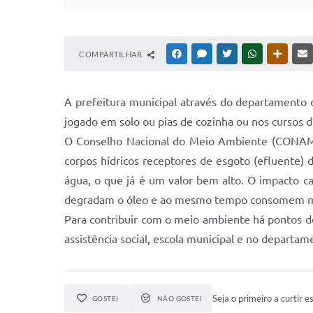
COMPARTILHAR
FACEBOOK
MESSENGER
TWITTER
WHATSAPP
OUTRAS
A prefeitura municipal através do departamento 
jogado em solo ou pias de cozinha ou nos cursos 
O Conselho Nacional do Meio Ambiente (CONAMA)
corpos hídricos receptores de esgoto (efluente) de
água, o que já é um valor bem alto. O impacto c
degradam o óleo e ao mesmo tempo consomem muit
Para contribuir com o meio ambiente há pontos de
assistência social, escola municipal e no departa
Seja o primeiro a curtir es
GOSTEI
NÃO GOSTEI