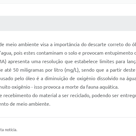
 MÍDIAS
RECEBA NOTÍCIAS
de meio ambiente visa a importância do descarte correto do ól
d’agua, pois estes contaminam o solo e provocam entupimento 
 apresenta uma resolução que estabelece limites para lanç
 até 50 miligramas por litro (mg/L), sendo que a partir deste v
ausado pelo óleo é a diminuição de oxigênio dissolvido na águ
o oxigênio - isso provoca a morte da fauna aquática.
 recebimento do material a ser reciclado, podendo ser entregue
mento de meio ambiente.
ta notícia.