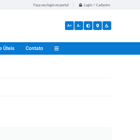
Login / Cadastro
Faça seu login no portal
A+
A-
e Úteis
Contato