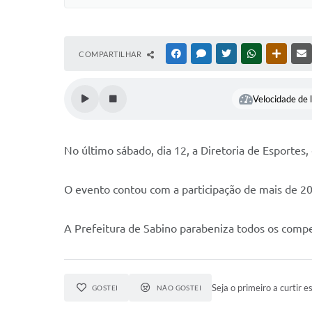
COMPARTILHAR
FACEBOOK
MESSENGER
TWITTER
WHATSAPP
OUTRAS
Velocidade de l
No último sábado, dia 12, a Diretoria de Esporte
O evento contou com a participação de mais de 200
A Prefeitura de Sabino parabeniza todos os compe
Seja o primeiro a curtir es
GOSTEI
NÃO GOSTEI