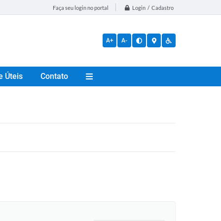
Login / Cadastro
Faça seu login no portal
A+
A-
e Úteis
Contato