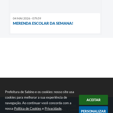
04 MAI 2026 - 07h59
MERENDA ESCOLAR DA SEMANA!
Prefeitura de Sabino e os cookies: nosso site usa
cookies para melhorar a sua experiência de
ACEITAR
navegação. Ao continuar você concorda com a
Telefone: (14) 3546-9100
nossa
Política de Cookies
e
Privacidade
.
Endereço: Avenida Olavo Bilac, Nº 740, Centro | CEP: 16440-041
PERSONALIZAR