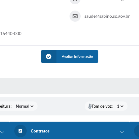
saude@sabino.sp.gov.br
- 16440-000
Avaliar Informação
 MÍDIAS
eitura:
Tom de voz:
Contratos