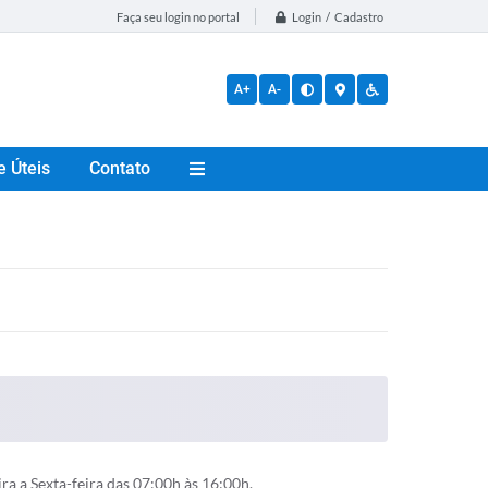
Login / Cadastro
Faça seu login no portal
A+
A-
e Úteis
Contato
a a Sexta-feira das 07:00h às 16:00h.