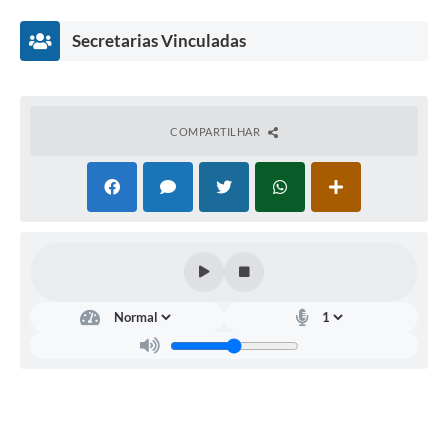
Secretarias Vinculadas
COMPARTILHAR
Dire
tori
a de
Ad
mini
stra
ção
e
Fina